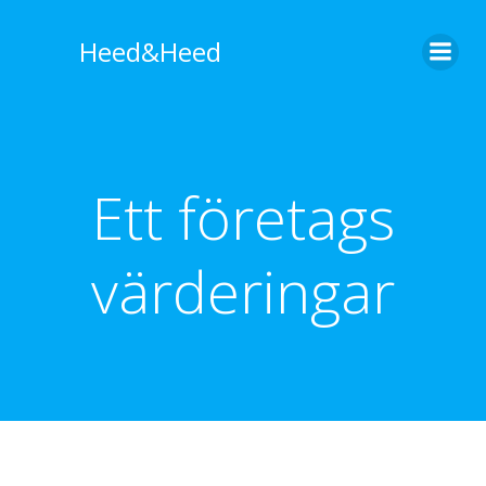
Hoppa
till
Heed&Heed
innehåll
Ett företags
värderingar